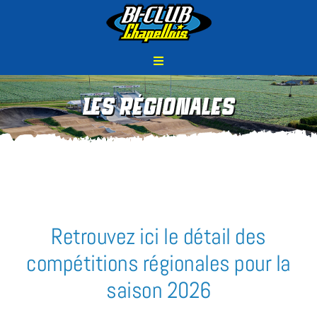
Passer
au
contenu
Navigation
à
Le Club
bascule
Les Régionales
Les Activités
Actualités
Les Compétitions
Retrouvez ici le détail des
Location de piste
compétitions régionales pour la
Partenaires
saison 2026
Petites annonces